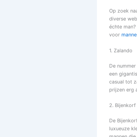
Op zoek naa
diverse we
échte man? 
voor
manne
1. Zalando
De nummer é
een giganti
casual tot z
prijzen erg 
2. Bijenkorf
De Bijenkor
luxueuze kl
mannen die o