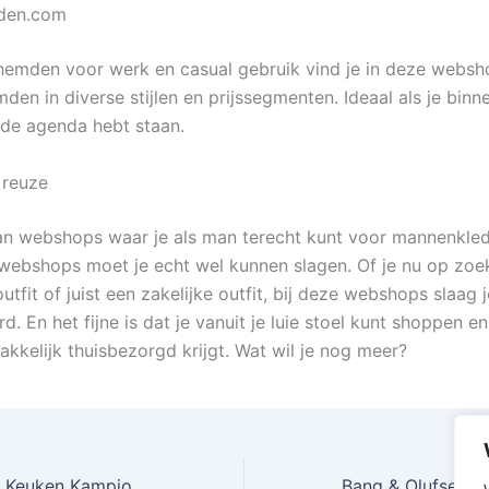
den.com
emden voor werk en casual gebruik vind je in deze websho
den in diverse stijlen en prijssegmenten. Ideaal als je bin
de agenda hebt staan.
 reuze
 van webshops waar je als man terecht kunt voor mannenkle
webshops moet je echt wel kunnen slagen. Of je nu op zoe
utfit of juist een zakelijke outfit, bij deze webshops slaag j
. En het fijne is dat je vanuit je luie stoel kunt shoppen e
akkelijk thuisbezorgd krijgt. Wat wil je nog meer?
Alle Eredivisie en Keuken Kampioen Divisie clubs met stad 2022-2023