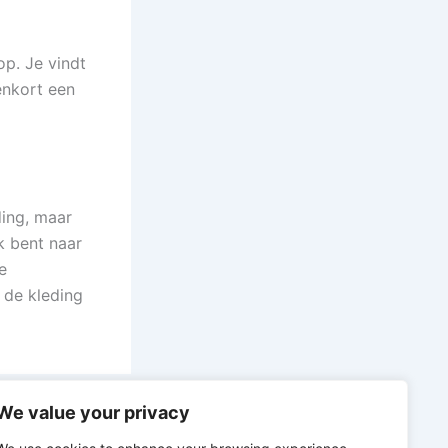
p. Je vindt
nenkort een
ding, maar
k bent naar
e
n de kleding
We value your privacy
VOLGENDE
Bang & Olufsen lanceert exclusieve Limited Edition Lime Green EX Earbuds