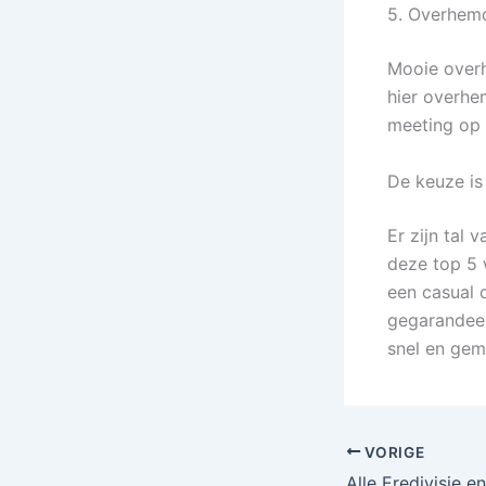
5. Overhem
Mooie overh
hier overhem
meeting op 
De keuze is
Er zijn tal
deze top 5 
een casual o
gegarandeerd
snel en gem
VORIGE