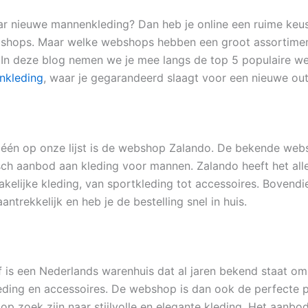
r nieuwe mannenkleding? Dan heb je online een ruime keu
bshops. Maar welke webshops hebben een groot assortime
In deze blog nemen we je mee langs de top 5 populaire w
nkleding
, waar je gegarandeerd slaagt voor een nieuwe outf
én op onze lijst is de webshop Zalando. De bekende web
sch aanbod aan kleding voor mannen. Zalando heeft het all
akelijke kleding, van sportkleding tot accessoires. Bovendi
aantrekkelijk en heb je de bestelling snel in huis.
f is een Nederlands warenhuis dat al jaren bekend staat om 
eding en accessoires. De webshop is dan ook de perfecte 
p zoek zijn naar stijlvolle en elegante kleding. Het aanbod