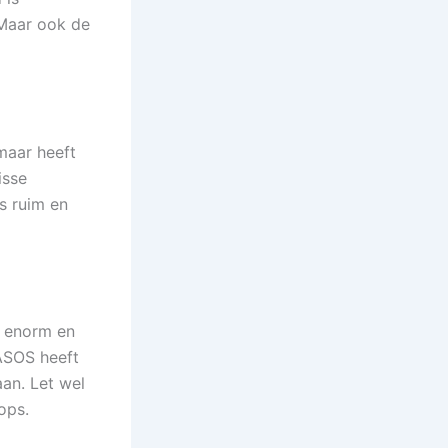
 Maar ook de
maar heeft
isse
s ruim en
s enorm en
 ASOS heeft
an. Let wel
ops.