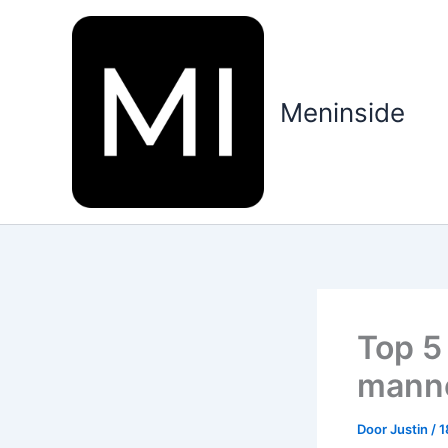
Ga
naar
de
inhoud
Meninside
Top 5
mann
Door
Justin
/
1