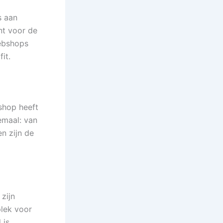
s aan
nt voor de
ebshops
it.
shop heeft
emaal: van
en zijn de
zijn
plek voor
 is