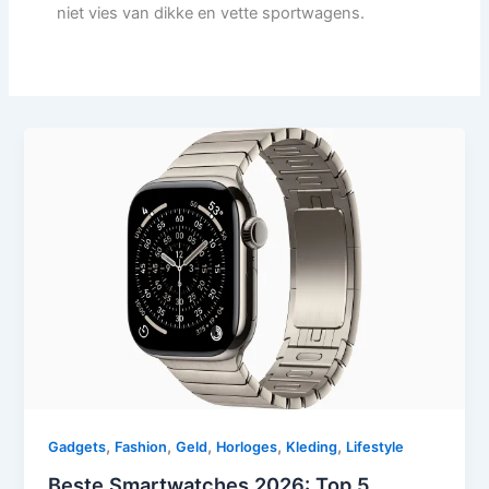
niet vies van dikke en vette sportwagens.
,
,
,
,
,
Gadgets
Fashion
Geld
Horloges
Kleding
Lifestyle
Beste Smartwatches 2026: Top 5