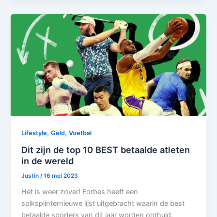
,
,
Lifestyle
Geld
Voetbal
Dit zijn de top 10 BEST betaalde atleten
in de wereld
Justin
/
16 mei 2023
Het is weer zover! Forbes heeft een
spiksplinternieuwe lijst uitgebracht waarin de best
betaalde sporters van dit jaar worden onthuld.