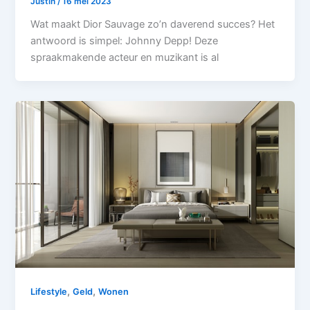
Justin
/
16 mei 2023
Wat maakt Dior Sauvage zo’n daverend succes? Het
antwoord is simpel: Johnny Depp! Deze
spraakmakende acteur en muzikant is al
,
,
Lifestyle
Geld
Wonen