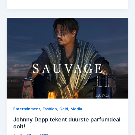
,
,
,
Entertainment
Fashion
Geld
Media
Johnny Depp tekent duurste parfumdeal
ooit!